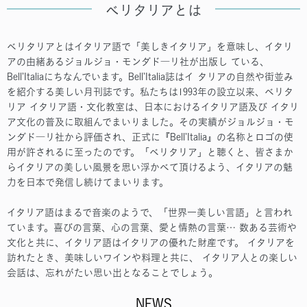
べリタリアとは
ベリタリアとはイタリア語で「美しきイタリア」を意味し、イタリ
アの由緒あるジョルジョ・モンダド―リ社が出版し ている、
Bell’Italiaにちなんでいます。Bell’Italia誌はイ タリアの自然や街並み
を紹介する美しい月刊誌です。私たちは1993年の設立以来、ベリタ
リア イタリア語・文化教室は、日本におけるイタリア語及び イタリ
ア文化の普及に取組んでまいりました。その実績がジョルジョ・モ
ンダド―リ社から評価され、正式に『Bell’Italia』の名称とロゴの使
用が許されるに至ったのです。「ベリタリア」と聴くと、皆さまか
らイタリアの美しい風景を思い浮かべて頂けるよう、イタリアの魅
力を日本で発信し続けてまいります。
イタリア語はまるで音楽のようで、「世界一美しい言語」と言われ
ています。喜びの言葉、心の言葉、愛と情熱の言葉… 数ある芸術や
文化と共に、イタリア語はイタリアの優れた財産です。 イタリアを
訪れたとき、美味しいワインや料理と共に、 イタリア人との楽しい
会話は、忘れがたい思い出となることでしょう。
NEWS